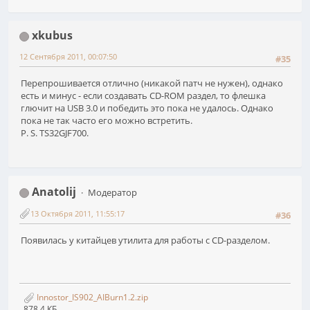
xkubus
12 Сентября 2011, 00:07:50
#35
Перепрошивается отлично (никакой патч не нужен), однако
есть и минус - если создавать CD-ROM раздел, то флешка
глючит на USB 3.0 и победить это пока не удалось. Однако
пока не так часто его можно встретить.
P. S. TS32GJF700.
Anatolij
Модератор
13 Октября 2011, 11:55:17
#36
Появилась у китайцев утилита для работы с CD-разделом.
Innostor_IS902_AIBurn1.2.zip
878.4 КБ