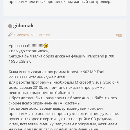
программ или иных прошивок под данный контроллер.
gidomak
09 Августа 2011, 19:32:44
#33
Урраааааа!!!!!!!!!!!!!!!!!
Сие чудо свершилось,
Сегодня был залит образ диска на флешку Transcend JF700
16Gb USB 3.0
Была использована программа Innostor 902 MP Tool
v2.03.00.11 источник уже писал
Для работы программы необходим Microsoft Visual Studio (я
использовал 2010), по причине нехватки программе
некоторых компонентов библиотек
Образ должен быть размером не более 4Gb - 1 байт. т.к. это
скорее всего ограничение FAT системы
Так де был использован вышеупомянутый крек для
программы, но остался вопрос, нужен он или нет, думаю не,
нужен он скорее в версии, где нет настройки CD раздела,
И так, вставляем флешку, запускаем программу, нажимаем
на скан, идем во вкладку конфиг, если флешка не