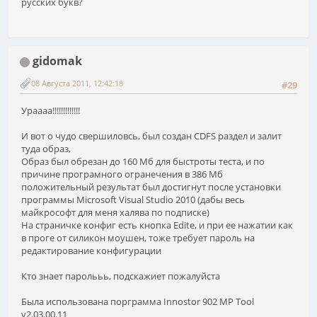
русских букв?
gidomak
08 Августа 2011, 12:42:18
#29
Ураааа!!!!!!!!!!!!!
И вот о чудо свершиловсь, был создан CDFS раздел и залит
туда образ,
Образ был обрезан до 160 Мб для быстроты теста, и по
причине програмного огранечения в 386 Мб
положительный результат был достигнут после установки
программы Microsoft Visual Studio 2010 (дабы весь
майкрософт для меня халява по подписке)
На страничке конфиг есть кнопка Edite, и при ее нажатии как
в проге от силикон моушен, тоже требует пароль на
редактирование конфигурации
Кто знает паролььь, подскажиет пожалуйста
Была использована порграмма Innostor 902 MP Tool
v2.03.00.11