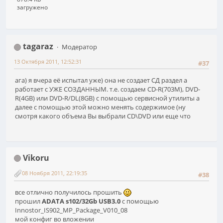
загружено
tagaraz
Модератор
13 Октября 2011, 12:52:31
#37
ага) я вчера её испытал уже) она не создает СД раздел а
работает с УЖЕ СОЗДАННЫМ. т.е. создаем CD-R(703M), DVD-
R(4GB) или DVD-R/DL(8GB) с помощью сервисной утилиты а
далее с помощью этой можно менять содержимое (ну
смотря какого объема Вы выбрали CD\DVD или еще что
Vikoru
08 Ноября 2011, 22:19:35
#38
все отлично получилось прошить
прошил
ADATA s102/32Gb USB3.0
с помощью
Innostor_IS902_MP_Package_V010_08
мой конфиг во вложении