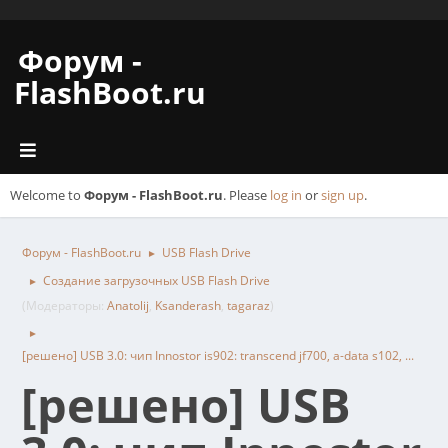
Форум -
FlashBoot.ru
Welcome to
Форум - FlashBoot.ru
. Please
log in
or
sign up
.
Форум - FlashBoot.ru
USB Flash Drive
►
Создание загрузочных USB Flash Drive
►
(Модераторы:
Anatolij
,
Ksanderash
,
tagaraz
)
►
[решено] USB 3.0: чип Innostor is902: transcend jf700, a-data s102, ...
[решено] USB