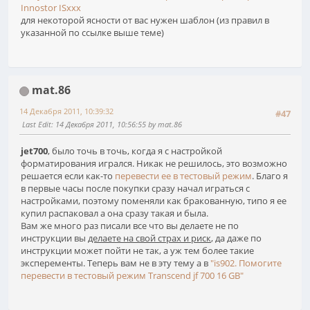
Innostor ISxxx
для некоторой ясности от вас нужен шаблон (из правил в
указанной по ссылке выше теме)
mat.86
14 Декабря 2011, 10:39:32
#47
Last Edit
: 14 Декабря 2011, 10:56:55 by mat.86
jet700
, было точь в точь, когда я с настройкой
форматирования игрался. Никак не решилось, это возможно
решается если как-то
перевести ее в тестовый режим
. Благо я
в первые часы после покупки сразу начал играться с
настройками, поэтому поменяли как бракованную, типо я ее
купил распаковал а она сразу такая и была.
Вам же много раз писали все что вы делаете не по
инструкции вы
делаете на свой страх и риск
, да даже по
инструкции может пойти не так, а уж тем более такие
эксперементы. Теперь вам не в эту тему а в
"is902. Помогите
перевести в тестовый режим Transcend jf 700 16 GB"