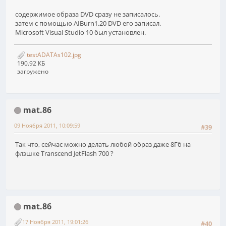
содержимое образа DVD сразу не записалось.
затем с помощью AIBurn1.20 DVD его записал.
Microsoft Visual Studio 10 был установлен.
testADATAs102.jpg
190.92 КБ
загружено
mat.86
09 Ноября 2011, 10:09:59
#39
Так что, сейчас можно делать любой образ даже 8Гб на
флэшке Transcend JetFlash 700 ?
mat.86
17 Ноября 2011, 19:01:26
#40