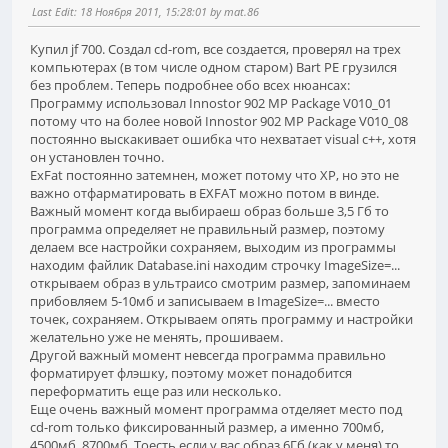
Last Edit
: 18 Ноября 2011, 15:28:01 by mat.86
Купил jf 700. Создал cd-rom, все создается, проверял на трех
компьютерах (в том числе одном старом) Bart PE грузился
без проблем. Теперь подробнее обо всех нюансах:
Программу использовал Innostor 902 MP Package V010_01
потому что на более новой Innostor 902 MP Package V010_08
постоянно выскакивает ошибка что нехватает visual c++, хотя
он установлен точно.
ExFat постоянно затемнен, может потому что XP, но это не
важно отфарматировать в EXFAT можно потом в винде.
Важный момент когда выбираеш образ больше 3,5 Гб то
программа определяет не правильный размер, поэтому
делаем все настройки сохраняем, выходим из программы
находим файлик Database.ini находим строчку ImageSize=...
открываем образ в ультраисо смотрим размер, запоминаем
прибовляем 5-10мб и записываем в ImageSize=... вместо
точек, сохраняем. Открываем опять программу и настройки
желательно уже не менять, прошиваем.
Другой важный момент невсегда программа правильно
форматирует флэшку, поэтому может понадобится
переформатить еще раз или несколько.
Еще очень важный момент программа отделяет место под
cd-rom только фиксированный размер, а именно 700мб,
4500мб, 8700мб. Тоесть если у вас образ 6Гб (как у меня) то