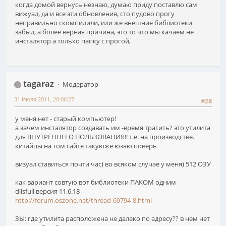
когда домой вернусь незнаю, думаю приду поставлю сам
вижуал, да и все эти обновления, сто пудово прогу
неправильно скомпилили, или же внешние библиотеки
забыл, а более верная причина, это то что мы качаем не
инсталятор а только папку с прогой,
tagaraz
Модератор
31 Июля 2011, 20:06:27
#28
у меня нет - старый компьютер!
а зачем инсталятор создавать им -время тратить? это утилита
для ВНУТРЕННЕГО ПОЛЬЗОВАНИЯ!! т.е. на производстве.
китайцы на том сайте такуюже юзаю поверь
визуал ставиться почти час) во всяком случае у меня) 512 ОЗУ
как вариант совтую вот библиотеки ПАКОМ одним
dllsfull версия 11.6.18
http://forum.oszone.net/thread-69794-8.html
ЗЫ: где утилита расположена не далеко по адресу?? в нем нет