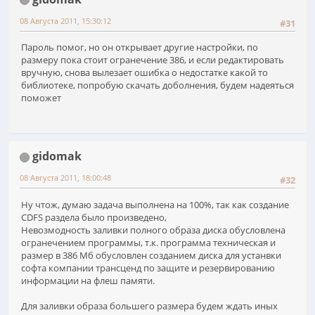
08 Августа 2011, 15:30:12
#31
Пароль помог, но он открывает другие настройки, по
размеру пока стоит огранечение 386, и если редактировать
вручную, снова вылезает ошибка о недостатке какой то
библиотеке, попробую скачать доболнения, будем надеяться
поможет
gidomak
08 Августа 2011, 18:00:48
#32
Ну чтож, думаю задача выполнена на 100%, так как создание
CDFS раздела было произведено,
Невозмодность заливки полного образа диска обусловлена
огранечением программы, т.к. программа техническая и
размер в 386 Мб обусловлен созданием диска для устанвки
софта компании трансценд по защите и резервированию
информации на флеш памяти.
Для заливки образа большего размера будем ждать иных