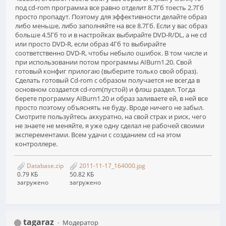
под cd-rom программа все равно отделит 8.7Гб тоесть 2.7Гб
просто пропадут. Поэтому для эффективности делайте образ
либо меньше, либо заполняйте на все 8.7Гб. Если у вас образ
больше 4.5Гб то и в настройках выбирайте DVD-R/DL, а не cd
или просто DVD-R, если образ 4Гб то выбирайте
соответственно DVD-R, чтобы небыло ошибок. В том числе и
при использовании потом программы AIBurn1.20. Свой
готовый конфиг прилогаю (выберите только свой образ).
Сделать готовый Cd-rom с образом получается не всегда в
основном создается cd-rom(пустой) и флэш раздел. Тогда
берете программу AIBurn1.20 и образ заливаете ей, в ней все
просто поэтому объяснять не буду. Вроде ничего не забыл.
Смотрите пользуйтесь аккуратно, на свой страх и риск, чего
не знаете не меняйте, я уже одну сделал не рабочей своими
эксперементами. Всем удачи с созданием cd на этом
контроллере.
Database.zip
2011-11-17_164000.jpg
0.79 КБ
50.82 КБ
загружено
загружено
tagaraz
Модератор