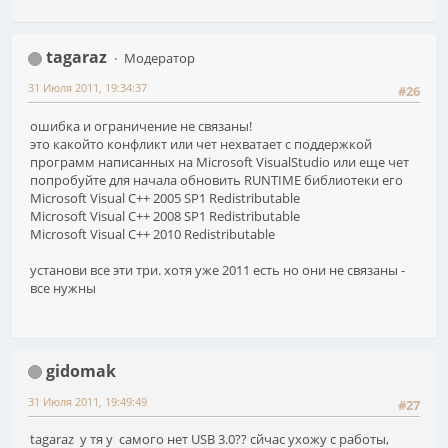
tagaraz
Модератор
31 Июля 2011, 19:34:37
#26
ошибка и ограничение не связаны!
это какойто конфликт или чет нехватает с поддержкой
программ написанных на Microsoft VisualStudio или еще чет
попробуйте для начала обновить RUNTIME библиотеки его
Microsoft Visual C++ 2005 SP1 Redistributable
Microsoft Visual C++ 2008 SP1 Redistributable
Microsoft Visual C++ 2010 Redistributable
установи все эти три. хотя уже 2011 есть но они не связаны -
все нужны
gidomak
31 Июля 2011, 19:49:49
#27
tagaraz у тя у самого нет USB 3.0?? сйчас ухожу с работы,