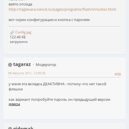
взято отсюда
http://tagievara.narod.ru/pages/programs/flash/innostor.html
вот скрин конфигурации и кнопка с паролем
Config.jpg
122.46 КБ
загружено
tagaraz
Модератор
08 Августа 2011, 12:50:36
#30
у меня эта вкладка ДЕАКТИВНА - потмоу что нет такой
флэшки
как вариант попробуйте пароль он предыдущей версии
IS0024
gidomak