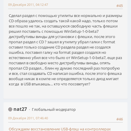
09 Декабря 2011, 04:12:47
#45
Сделал раздел с помощью утилиты все нормально и размеры
CD образа удалось создать такой какой надо, только потом
все пошло не так, на оставшуюся свободную часть флешки
решил поставить с помощью WinSetup-1-0-beta7
дистрибутивы винды для установки с флешки, после этого
пропал раздел с CD ? зашел в утилиту убрал галки с format
оставил только создание CD раздела раздел не создался
ошибка, поставил галку на format раздел создался но
естественно убил все что было от WinSetup-1-0-beta7, еще раз
поставил в свободно место дистрибутивы винды, опять
пропал CD раздел... блин ну думаю последний раз попробую
и все, стал создавать CD написал ошибка, после этого флешка
вообще никак в компе не определяется только диод мигает
когда в USB втыкаешь... кто что посоветует?
nat27
Глобальный модератор
09 Декабря 2011, 07:46:40
#46
Обсуждаем восстановление USB-флэш на контроллерах