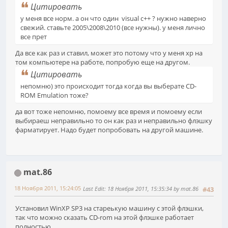
Цитировать
у меня все норм. а он что один visual c++ ? нужно наверно
свежий. ставьте 2005\2008\2010 (все нужны). у меня лично
все прет
Да все как раз и ставил, может это потому что у меня xp на
том компьютере на работе, попробую еще на другом.
Цитировать
непомню) это происходит тогда когда вы выберате CD-
ROM Emulation тоже?
да вот тоже непомню, помоему все время и помоему если
выбираеш неправильно то он как раз и неправильно флэшку
фарматирует. Надо будет попробовать на другой машине.
mat.86
18 Ноября 2011, 15:24:05
Last Edit
: 18 Ноября 2011, 15:35:34 by mat.86
#43
Установил WinXP SP3 на стареькую машину с этой флэшки,
так что можно сказать CD-rom на этой флэшке работает
полностью.