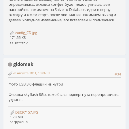
определилась, вкладка конфиг будет недоступна делаем
настройки, нажимаем на Saive to Database. идем в перву
вкладку и жмем старт, после окончания нажимаем выход и
делаем холодное извлечение, все вставляем и пользуемся.
config_CD.jpg
171.55 КБ
загружено
gidomak
20 Августа 2011, 18:06:02
#34
Фото USB 3.0 флешки из нутри
Флешка skyflash 8Gb, тоже была подвергнута перепрошивке,
удачно.
DSCF7157.JPG
1.78 MB
загружено