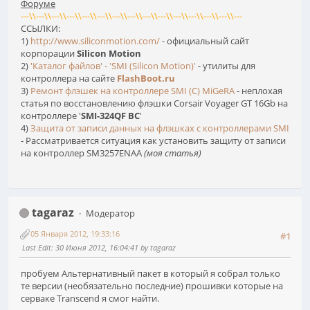
Форуме
---\\---\\---\\---\\---\\---\\---\\---\\---\\---\\---\\---\\---\\---\\---
ССЫЛКИ:
1)
http://www.siliconmotion.com/
- официальный сайт
корпорации
Silicon Motion
2)
'Каталог файлов' - 'SMI (Silicon Motion)'
- утилиты для
контроллера на сайте
FlashBoot.ru
3)
Ремонт флэшек на контроллере SMI (C) MiGeRA
- неплохая
статья по восстановлению флэшки Corsair Voyager GT 16Gb на
контроллере '
SMI-324QF BC
'
4)
Защита от записи данных на флэшках с контроллерами SMI
- Рассматривается ситуация как установить защиту от записи
на контроллер SM3257ENAA
(моя статья)
tagaraz
Модератор
05 Января 2012, 19:33:16
#1
Last Edit
: 30 Июня 2012, 16:04:41 by tagaraz
пробуем Альтернативный пакет в который я собрал только
те версии (необязательно последние) прошивки которые на
серваке Transcend я смог найти.