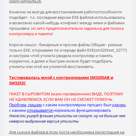
смогу научиться.
Конечно не всегда для восстановления работоспособности
подойдет - т.к. последние версии ЕХЕ файлов использовались
и возможно какой-нибудь конфликт между ними и файлами
прошивки,
но зато предположительно идеальна для поиска
контроллера и памяти!
Короче смысл - бинарные и прочие файлы Общие - разные
только ЕХЕ. открываем по очереди файл ЕХЕ(sm32Xtest_32???)
и смотрим чтоб утилита увидела контроллер и память
корректно, а далее и быстрее можно будет подобрать
утилиты или этой же утилитой восстановить.
Тестировалась мной с контроллерами SM3255AB и
SM3252C
ПАКЕТ В СЫРОВАТОМ (мало-проверенном) ВИДЕ, ПОЭТОМУ
НЕ УДИВЛЯЕМСЯ, ЕСЛИ ВАМ ОН НЕ СМОЖЕТ ПОМОЧЬ
Пробуем, пишем
с каким контроллером процесс был
удачен
,
с какими
отказывается
нормально функционировать
Нанести ущерб флэшке утилиты не смогут, ну не больше чем
неверно выбранная версия утилиты
Для скачки файлов в этом посте необходима регистрация на