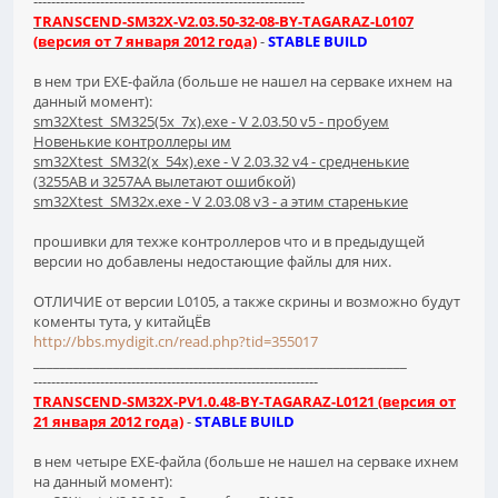
-------------------------------------------------------------
TRANSCEND-SM32X-V2.03.50-32-08-BY-TAGARAZ-L0107
(версия от 7 января 2012 года)
-
STABLE BUILD
в нем три EXE-файла (больше не нашел на серваке ихнем на
данный момент):
sm32Xtest_SM325(5x_7x).exe - V 2.03.50 v5 - пробуем
Новенькие контроллеры им
sm32Xtest_SM32(x_54x).exe - V 2.03.32 v4 - средненькие
(3255AB и 3257AA вылетают ошибкой)
sm32Xtest_SM32x.exe - V 2.03.08 v3 - а этим старенькие
прошивки для техже контроллеров что и в предыдущей
версии но добавлены недостающие файлы для них.
ОТЛИЧИЕ от версии L0105, а также скрины и возможно будут
коменты тута, у китайцЁв
http://bbs.mydigit.cn/read.php?tid=355017
________________________________________________________
----------------------------------------------------------------
TRANSCEND-SM32X-PV1.0.48-BY-TAGARAZ-L0121 (версия от
21 января 2012 года)
-
STABLE BUILD
в нем четыре EXE-файла (больше не нашел на серваке ихнем
на данный момент):