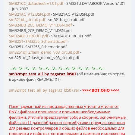
SM321CC_datasheet-v1.01.pdf
- SM321U DATABOOK Version:1.01
– Jun. 2007
SM321AC_V12.DSN.pdf
- SM321AC_V12.DSN.pdf
sm321bb_circuit.pdf
- sm321bb_circuit.pdf
SM324BB_2CE_DEMO_V11.DSN.pdf
-
SM324BB_2CE_DEMO_V11.DSN.pdf
SM324BC CIRCUIT.pdf
- SM324BC CIRCUIT.pdf
SM3251~SM3255_Schematic.pdf
-
SM3251~SM3255_Schematic.pdf
sm3251qf_2flash_demo_v03_circuit.pdf
-
sm3251qf_2flash_demo_v03_circuit.pdf
---\\---\\---\\---\\---\\---\\---\\---\\---\\---\\---\\---\\---\\---\\---
sm32mpt_test_all_by_tagaraz_l0507
(об изменениях смотреть
в архиве файл README.TXT)
sm32mpt_test_all_by_tagaraz_l0507.rar
-
>>>< ВОТ ОНО ><<<
Пакет сделанный из производственных утилит и утилит от
PNY с файлами прошивок и прочими необходимыми
файлами. Утилита представляет собой сборник, исполняемые
файлы из 11 разнообразных версий утилит предназначенных
для разных контроллеров и общих файлов необходимых для
прошивки и работы с контролерами и памятью и множества