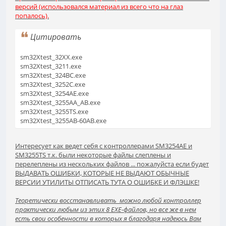
версий (использовался материал из всего что на глаз
попалось).
Цитировать
sm32Xtest_32XX.exe
sm32Xtest_3211.exe
sm32Xtest_324BC.exe
sm32Xtest_3252C.exe
sm32Xtest_3254AE.exe
sm32Xtest_3255AA_AB.exe
sm32Xtest_3255TS.exe
sm32Xtest_3255AB-60AB.exe
Интересует как ведет себя с контроллерами SM3254AE и
SM3255TS т.к. были некоторые файлы слеплены и
перелеплены из нескольких файлов ... пожалуйста если будет
ВЫДАВАТЬ ОШИБКИ, КОТОРЫЕ НЕ ВЫДАЮТ ОБЫЧНЫЕ
ВЕРСИИ УТИЛИТЫ ОТПИСАТЬ ТУТА О ОШИБКЕ И ФЛЭШКЕ!
Теоретически восстанавливать можно любой контроллер
практически любым из этих 8 ЕХЕ-файлов, но все же в нем
есть свои особенности в которых я благодаря надеюсь Вам