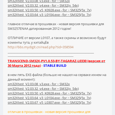
sm32Xtest_V2.03.08_v3.exe - for ~ SM32x
sm32Xtest_V2.03.32_v4.exe - for ~ SM32(x_54x)
sm32Xtest_V2.03.50_v5_K0928.exe - for ~ SM325(5x_7x)
sm32Xtest_V2.03.64_v3_L0104.exe - for ~ SM325(5x_7x)
главное отличае в прошивках - новая версия прошивки для
SM3257ENAA датированная 2012 годом!
ОТЛИЧИЕ от версии L0107, а также скрины и возможно будут
коменты тута, у китайцЁв
http://bbs.mydigit.cn/read.php?tid=358594
________________________________________________________
----------------------------------------------------------------
TRANSCEND-SM32X-PV1.0.53-BY-TAGARAZ-L0330 (версия от
30 Марта 2012 года)
-
STABLE BUILD
в нем пять EXE-файла (больше не нашел на серваке ихнем на
данный момент):
sm32Xtest_V2.03.08_v3.exe - for ~ SM32x
sm32Xtest_V2.03.32_v4.exe - for ~ SM32(x_54x)
sm32Xtest_V2.03.50_v5_K0928.exe - for ~ SM325(5x_7x)
sm32Xtest_V2.03.64_v3_L0104.exe - for ~ SM325(5x_7x)
sm32Xtest_V2.03.67_v5_L0307.exe - for ~ SM325(5x_7x)
отличае в прошивках - новая версия прошивки для