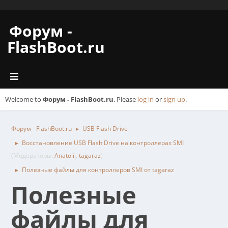
Форум -
FlashBoot.ru
Welcome to
Форум - FlashBoot.ru
. Please
log in
or
sign up
.
Форум - FlashBoot.ru
USB Flash Drive
►
Восстановление USB Flash Drive на контроллерах SMI
►
(Модераторы:
Anatolij
,
tagaraz
)
Полезные файлы для контроллеров SMI от tagaraz
►
Полезные
файлы для