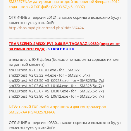
SM3257ENAA датированная второй половиной Февраля 2012
года + новый EXE-файл (V2.03.67_v5 L0307)
ОТЛИЧИЕ от версии L0121, а также скрины и возможно будут
коменты тута, у китайцЁв
http://bbs.mydigit.cn/read.php?tid=387424
________________________________________________________
----------------------------------------------------------------
TRANSCEND-SM32X-PV1.0.68-BY-TAGARAZ-L0630 (версия от
30 Июня 2012 года)
-
STABLE BUILD
в нем шесть EXE-файла (больше не нашел на серваке ихнем
на данный момент):
sm32Xtest_V2.03.08_v3.exe - for ~ SM32x
sm32Xtest_V2.03.32_v4.exe - for ~ SM32(x_54x)
sm32Xtest_V2.03.50_v5_K0928.exe - for ~ SM325(5x_7x)
sm32Xtest_V2.03.64_v3_L0104.exe - for ~ SM325(5x_7x)
sm32Xtest_V2.03.67_v5_L0307.exe - for ~ SM325(5x_7x)
sm32Xtest_V2.03.80_v5_L0612.exe - for ~ SM325(5x_7x)
NEW: новый EXE-файл и прошивки для контроллеров
SM3257AA и SM3257ENAA
ОТЛИЧИЕ от версии L0330, а также скрины и возможно будут
коменты тута, у китайцЁв